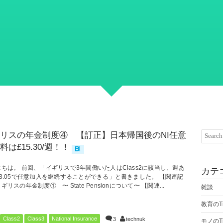
リスの年金制度④ 【訂正】日本帰国後のNI任意
料は£15.30/週！！
ちは。 前回、「イギリスで3年間働いた人はClass2に該当し、週あ
カテ
3.05で任意加入を継続することができる」と書きました。 【関連記
ギリスの年金制度① 〜 State Pensionについて〜 【関連...
雑談
教育のTi
Class2
Class3
National Insurance
3
technuk
モノのTi