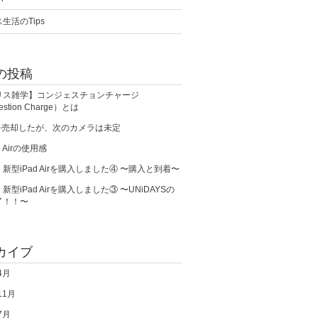
生活のTips
の投稿
リス雑学】コンジェスチョンチャージ
estion Charge）とは
0を売却したが、次のカメラは未定
d Airの使用感
新型iPad Airを購入しました④ 〜購入と到着〜
新型iPad Airを購入しました③ 〜UNiDAYSの
了！！〜
カイブ
4月
11月
7月