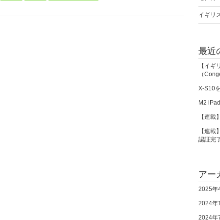
イギリス
最近
【イギ
（Cong
X-S1
M2 iPa
【連載】
【連載】
認証完
アー
2025年
2024年
2024年