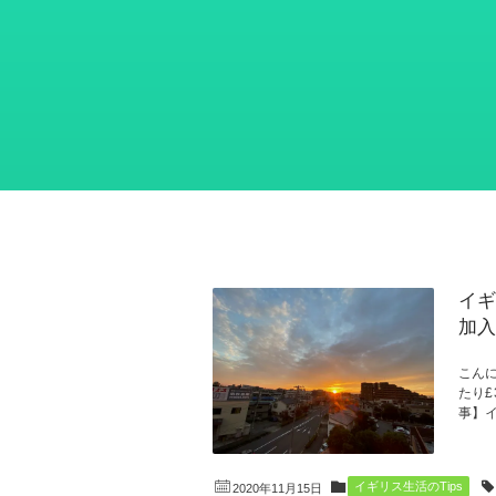
イギ
加入
こんに
たり£
事】イ
イギリス生活のTips
2020年11月15日