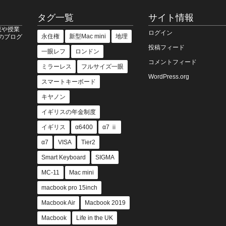
タグ一覧
サイト情報
恵や授業
ログイン
永住権
新型Mac mini
地理
のブログ
投稿フィード
一眼レフ
ロンドン
コメントフィード
ミラーレス
フルサイズ一眼
WordPress.org
スマートキーボード
キヤノン
イギリスの年金制度
イギリス
α6400
α7 ⅱ
α7
VISA
Tier2
Smart Keyboard
SIGMA
MC-11
Mac mini
macbook pro 15inch
Macbook Air
Macbook 2019
Macbook
Life in the UK