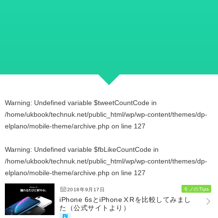
Warning
: Undefined variable $tweetCountCode in
/home/ukbook/technuk.net/public_html/wp/wp-content/themes/dp-
elplano/mobile-theme/archive.php
on line
127
Warning
: Undefined variable $fbLikeCountCode in
/home/ukbook/technuk.net/public_html/wp/wp-content/themes/dp-
elplano/mobile-theme/archive.php
on line
127
モノのTips
2018年9月17日
iPhone 6sとiPhoneⅩRを比較してみまし
た（公式サイトより）