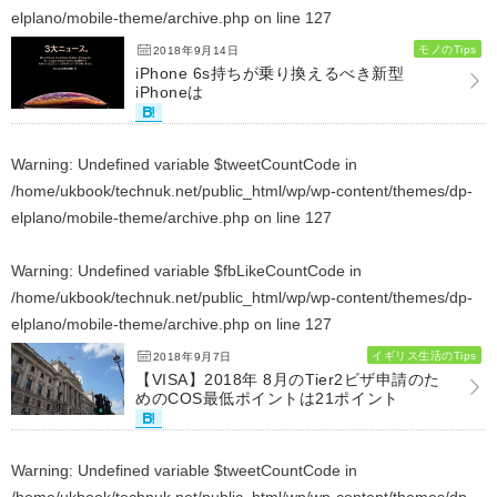
elplano/mobile-theme/archive.php
on line
127
モノのTips
2018年9月14日
iPhone 6s持ちが乗り換えるべき新型
iPhoneは
Warning
: Undefined variable $tweetCountCode in
/home/ukbook/technuk.net/public_html/wp/wp-content/themes/dp-
elplano/mobile-theme/archive.php
on line
127
Warning
: Undefined variable $fbLikeCountCode in
/home/ukbook/technuk.net/public_html/wp/wp-content/themes/dp-
elplano/mobile-theme/archive.php
on line
127
イギリス生活のTips
2018年9月7日
【VISA】2018年 8月のTier2ビザ申請のた
めのCOS最低ポイントは21ポイント
Warning
: Undefined variable $tweetCountCode in