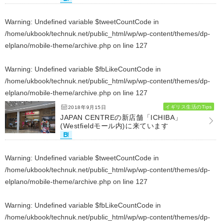
Warning
: Undefined variable $tweetCountCode in
/home/ukbook/technuk.net/public_html/wp/wp-content/themes/dp-
elplano/mobile-theme/archive.php
on line
127
Warning
: Undefined variable $fbLikeCountCode in
/home/ukbook/technuk.net/public_html/wp/wp-content/themes/dp-
elplano/mobile-theme/archive.php
on line
127
イギリス生活のTips
2018年9月15日
JAPAN CENTREの新店舗「ICHIBA」
(Westfieldモール内)に来ています
Warning
: Undefined variable $tweetCountCode in
/home/ukbook/technuk.net/public_html/wp/wp-content/themes/dp-
elplano/mobile-theme/archive.php
on line
127
Warning
: Undefined variable $fbLikeCountCode in
/home/ukbook/technuk.net/public_html/wp/wp-content/themes/dp-