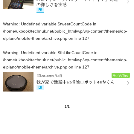
の難しさを実感
Warning
: Undefined variable $tweetCountCode in
/home/ukbook/technuk.net/public_html/wp/wp-content/themes/dp-
elplano/mobile-theme/archive.php
on line
127
Warning
: Undefined variable $fbLikeCountCode in
/home/ukbook/technuk.net/public_html/wp/wp-content/themes/dp-
elplano/mobile-theme/archive.php
on line
127
モノのTips
2018年9月3日
我が家で活躍中の掃除ロボットeufyくん
1/1