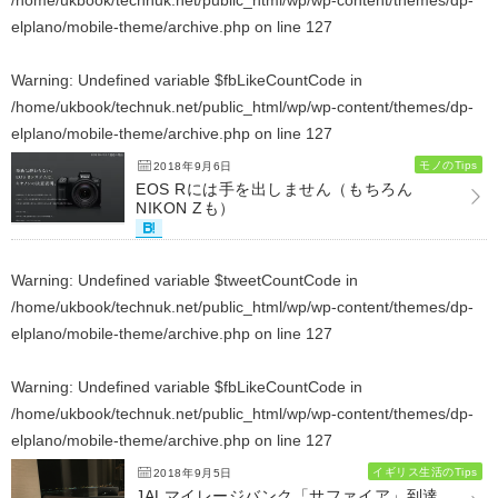
/home/ukbook/technuk.net/public_html/wp/wp-content/themes/dp-
elplano/mobile-theme/archive.php
on line
127
Warning
: Undefined variable $fbLikeCountCode in
/home/ukbook/technuk.net/public_html/wp/wp-content/themes/dp-
elplano/mobile-theme/archive.php
on line
127
モノのTips
2018年9月6日
EOS Rには手を出しません（もちろん
NIKON Zも）
Warning
: Undefined variable $tweetCountCode in
/home/ukbook/technuk.net/public_html/wp/wp-content/themes/dp-
elplano/mobile-theme/archive.php
on line
127
Warning
: Undefined variable $fbLikeCountCode in
/home/ukbook/technuk.net/public_html/wp/wp-content/themes/dp-
elplano/mobile-theme/archive.php
on line
127
イギリス生活のTips
2018年9月5日
JALマイレージバンク「サファイア」到達