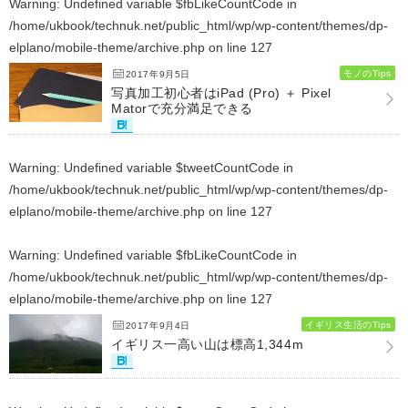
Warning
: Undefined variable $fbLikeCountCode in
/home/ukbook/technuk.net/public_html/wp/wp-content/themes/dp-
elplano/mobile-theme/archive.php
on line
127
モノのTips
2017年9月5日
写真加工初心者はiPad (Pro) ＋ Pixel
Matorで充分満足できる
Warning
: Undefined variable $tweetCountCode in
/home/ukbook/technuk.net/public_html/wp/wp-content/themes/dp-
elplano/mobile-theme/archive.php
on line
127
Warning
: Undefined variable $fbLikeCountCode in
/home/ukbook/technuk.net/public_html/wp/wp-content/themes/dp-
elplano/mobile-theme/archive.php
on line
127
イギリス生活のTips
2017年9月4日
イギリス一高い山は標高1,344m