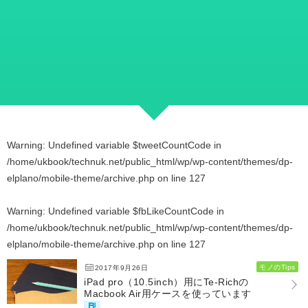
Warning
: Undefined variable $tweetCountCode in
/home/ukbook/technuk.net/public_html/wp/wp-content/themes/dp-
elplano/mobile-theme/archive.php
on line
127
Warning
: Undefined variable $fbLikeCountCode in
/home/ukbook/technuk.net/public_html/wp/wp-content/themes/dp-
elplano/mobile-theme/archive.php
on line
127
モノのTips
2017年9月26日
iPad pro（10.5inch）用にTe-Richの
Macbook Air用ケースを使っています