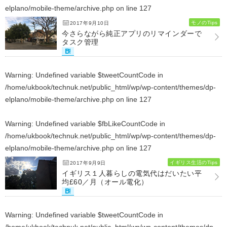
elplano/mobile-theme/archive.php
on line
127
モノのTips
2017年9月10日
今さらながら純正アプリのリマインダーで
タスク管理
Warning
: Undefined variable $tweetCountCode in
/home/ukbook/technuk.net/public_html/wp/wp-content/themes/dp-
elplano/mobile-theme/archive.php
on line
127
Warning
: Undefined variable $fbLikeCountCode in
/home/ukbook/technuk.net/public_html/wp/wp-content/themes/dp-
elplano/mobile-theme/archive.php
on line
127
イギリス生活のTips
2017年9月9日
イギリス１人暮らしの電気代はだいたい平
均£60／月（オール電化）
Warning
: Undefined variable $tweetCountCode in