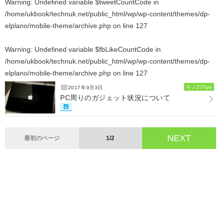
Warning
: Undefined variable $tweetCountCode in
/home/ukbook/technuk.net/public_html/wp/wp-content/themes/dp-
elplano/mobile-theme/archive.php
on line
127
Warning
: Undefined variable $fbLikeCountCode in
/home/ukbook/technuk.net/public_html/wp/wp-content/themes/dp-
elplano/mobile-theme/archive.php
on line
127
モノのTips
2017年9月3日
PC周りのガジェット状況について
NEXT
最初のページ
1/2