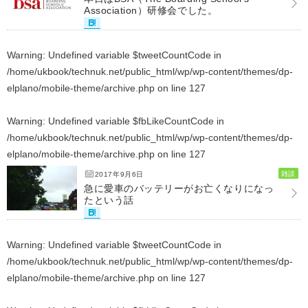
Association）研修会でした。
Warning
: Undefined variable $tweetCountCode in
/home/ukbook/technuk.net/public_html/wp/wp-content/themes/dp-
elplano/mobile-theme/archive.php
on line
127
Warning
: Undefined variable $fbLikeCountCode in
/home/ukbook/technuk.net/public_html/wp/wp-content/themes/dp-
elplano/mobile-theme/archive.php
on line
127
雑談
2017年9月6日
急に愛車のバッテリーがお亡くなりになっ
たという話
Warning
: Undefined variable $tweetCountCode in
/home/ukbook/technuk.net/public_html/wp/wp-content/themes/dp-
elplano/mobile-theme/archive.php
on line
127