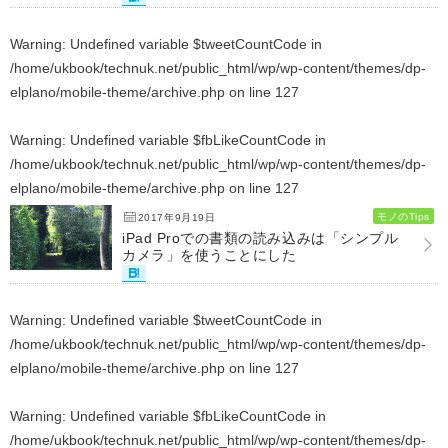
Warning
: Undefined variable $tweetCountCode in
/home/ukbook/technuk.net/public_html/wp/wp-content/themes/dp-
elplano/mobile-theme/archive.php
on line
127
Warning
: Undefined variable $fbLikeCountCode in
/home/ukbook/technuk.net/public_html/wp/wp-content/themes/dp-
elplano/mobile-theme/archive.php
on line
127
モノのTips
2017年9月19日
iPad Proでの書類の読み込みは「シンプル
カメラ」を使うことにした
Warning
: Undefined variable $tweetCountCode in
/home/ukbook/technuk.net/public_html/wp/wp-content/themes/dp-
elplano/mobile-theme/archive.php
on line
127
Warning
: Undefined variable $fbLikeCountCode in
/home/ukbook/technuk.net/public_html/wp/wp-content/themes/dp-