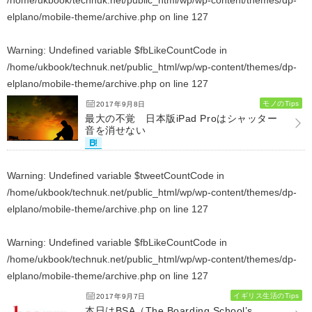
/home/ukbook/technuk.net/public_html/wp/wp-content/themes/dp-
elplano/mobile-theme/archive.php
on line
127
Warning
: Undefined variable $fbLikeCountCode in
/home/ukbook/technuk.net/public_html/wp/wp-content/themes/dp-
elplano/mobile-theme/archive.php
on line
127
モノのTips
2017年9月8日
最大の不覚 日本版iPad Proはシャッター
音を消せない
Warning
: Undefined variable $tweetCountCode in
/home/ukbook/technuk.net/public_html/wp/wp-content/themes/dp-
elplano/mobile-theme/archive.php
on line
127
Warning
: Undefined variable $fbLikeCountCode in
/home/ukbook/technuk.net/public_html/wp/wp-content/themes/dp-
elplano/mobile-theme/archive.php
on line
127
イギリス生活のTips
2017年9月7日
本日はBSA（The Boarding School’s