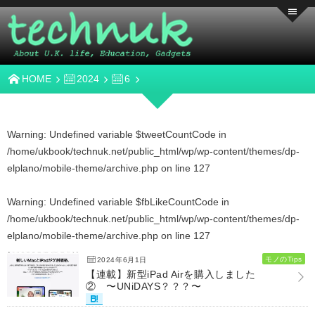
HOME
2024
6
Warning
: Undefined variable $tweetCountCode in
/home/ukbook/technuk.net/public_html/wp/wp-content/themes/dp-
elplano/mobile-theme/archive.php
on line
127
Warning
: Undefined variable $fbLikeCountCode in
/home/ukbook/technuk.net/public_html/wp/wp-content/themes/dp-
elplano/mobile-theme/archive.php
on line
127
モノのTips
2024年6月1日
【連載】新型iPad Airを購入しました
② 〜UNiDAYS？？？〜