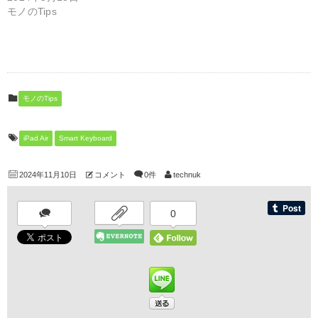
)
開
モノのTips
き
ま
す
)
モノのTips
iPad Air
Smart Keyboard
2024年11月10日
コメント
0件
technuk
0