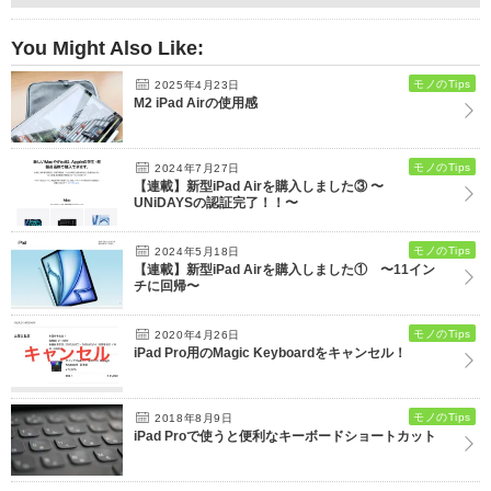
You Might Also Like:
モノのTips
2025年4月23日
M2 iPad Airの使用感
モノのTips
2024年7月27日
【連載】新型iPad Airを購入しました③ 〜
UNiDAYSの認証完了！！〜
モノのTips
2024年5月18日
【連載】新型iPad Airを購入しました① 〜11イン
チに回帰〜
モノのTips
2020年4月26日
iPad Pro用のMagic Keyboardをキャンセル！
モノのTips
2018年8月9日
iPad Proで使うと便利なキーボードショートカット