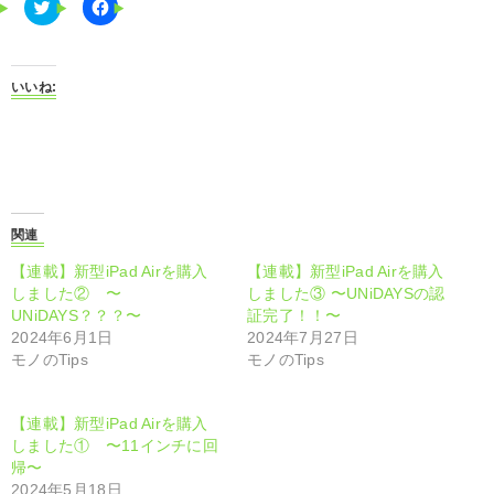
C
F
l
a
i
c
c
e
k
b
t
o
いいね:
o
o
s
k
h
で
a
共
r
有
e
す
o
る
n
に
T
は
w
ク
i
リ
関連
t
ッ
t
ク
【連載】新型iPad Airを購入
【連載】新型iPad Airを購入
e
し
r
て
しました② 〜
しました③ 〜UNiDAYSの認
(
く
UNiDAYS？？？〜
証完了！！〜
新
だ
し
さ
2024年6月1日
2024年7月27日
い
い
モノのTips
モノのTips
ウ
(
ィ
新
ン
し
ド
い
ウ
ウ
【連載】新型iPad Airを購入
で
ィ
しました① 〜11インチに回
開
ン
き
ド
帰〜
ま
ウ
2024年5月18日
す
で