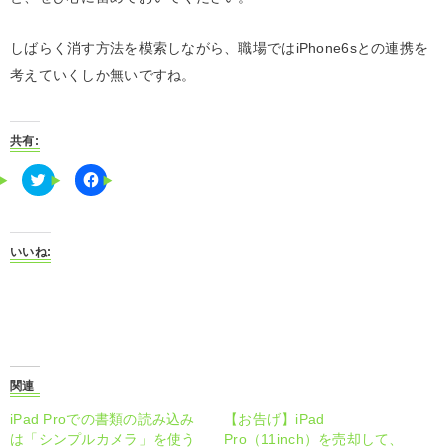
しばらく消す方法を模索しながら、職場ではiPhone6sとの連携を
考えていくしか無いですね。
共有:
C
F
l
a
i
c
c
e
k
b
t
o
いいね:
o
o
s
k
h
で
a
共
r
有
e
す
o
る
n
に
T
は
w
ク
i
リ
関連
t
ッ
t
ク
iPad Proでの書類の読み込み
【お告げ】iPad
e
し
r
て
は「シンプルカメラ」を使う
Pro（11inch）を売却して、