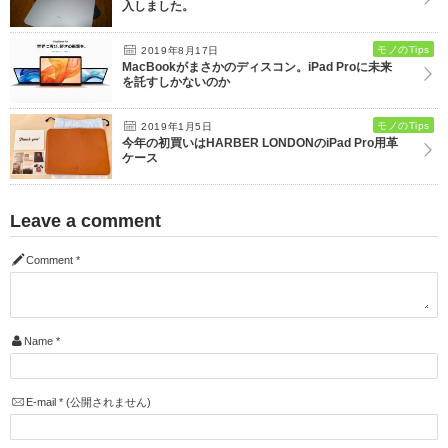
入しました。
モノのTips
2019年8月17日
MacBookがまさかのディスコン。iPad Proに未来
を託すしかないのか
モノのTips
2019年1月5日
今年の初買いはHARBER LONDONのiPad Pro用革
ケース
Leave a comment
Comment
*
Name
*
E-mail
*
(公開されません)