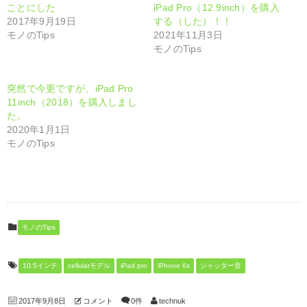
(
く
ことにした
iPad Pro（12.9inch）を購入
新
だ
し
さ
2017年9月19日
する（した）！！
い
い
モノのTips
2021年11月3日
ウ
(
ィ
新
モノのTips
ン
し
ド
い
ウ
ウ
で
ィ
突然で今更ですが、iPad Pro
開
ン
き
ド
11inch（2018）を購入しまし
ま
ウ
た。
す
で
)
開
2020年1月1日
き
モノのTips
ま
す
)
モノのTips
10.5インチ
cellularモデル
iPad pro
iPhone 6s
シャッター音
2017年9月8日
コメント
0件
technuk