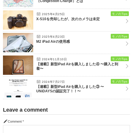
（Congestion Charge）とは
モノのTips
2025年4月25日
X-S10を売却したが、次のカメラは未定
モノのTips
2025年4月23日
M2 iPad Airの使用感
モノのTips
2024年11月10日
【連載】新型iPad Airを購入しました④ 〜購入と到
着〜
モノのTips
2024年7月27日
【連載】新型iPad Airを購入しました③ 〜
UNiDAYSの認証完了！！〜
Leave a comment
Comment
*