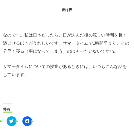
夏は夜
なのです。私は日本だったら、日が沈んだ後の涼しい時間を長く
過ごせるほうがうれしいです。サマータイムで1時間早まり、その
分早く寝る（事になってしまう）のはもったいないですね。
サマータイムについての授業があるときには、いつもこんな話を
しています。
共有:
C
F
l
a
i
c
c
e