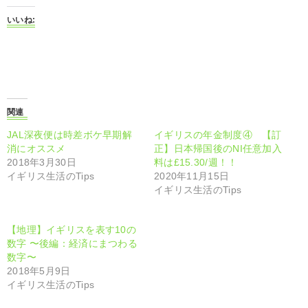
k
b
t
o
いいね:
o
o
s
k
h
で
a
共
r
有
e
す
o
る
n
に
T
は
w
ク
i
リ
関連
t
ッ
t
ク
JAL深夜便は時差ボケ早期解
イギリスの年金制度④ 【訂
e
し
r
て
消にオススメ
正】日本帰国後のNI任意加入
(
く
2018年3月30日
料は£15.30/週！！
新
だ
し
さ
イギリス生活のTips
2020年11月15日
い
い
イギリス生活のTips
ウ
(
ィ
新
ン
し
ド
い
ウ
ウ
【地理】イギリスを表す10の
で
ィ
数字 〜後編：経済にまつわる
開
ン
き
ド
数字〜
ま
ウ
2018年5月9日
す
で
)
開
イギリス生活のTips
き
ま