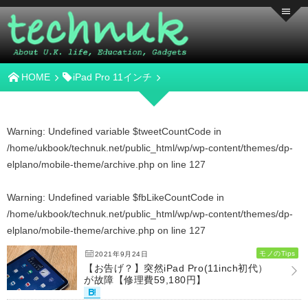
HOME
iPad Pro 11インチ
Warning
: Undefined variable $tweetCountCode in
/home/ukbook/technuk.net/public_html/wp/wp-content/themes/dp-
elplano/mobile-theme/archive.php
on line
127
Warning
: Undefined variable $fbLikeCountCode in
/home/ukbook/technuk.net/public_html/wp/wp-content/themes/dp-
elplano/mobile-theme/archive.php
on line
127
モノのTips
2021年9月24日
【お告げ？】突然iPad Pro(11inch初代）
が故障【修理費59,180円】