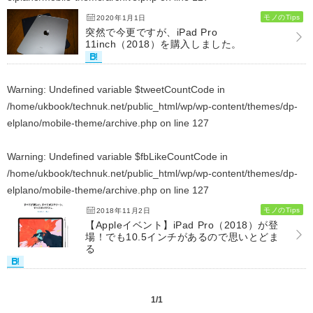
モノのTips
2020年1月1日
突然で今更ですが、iPad Pro
11inch（2018）を購入しました。
Warning
: Undefined variable $tweetCountCode in
/home/ukbook/technuk.net/public_html/wp/wp-content/themes/dp-
elplano/mobile-theme/archive.php
on line
127
Warning
: Undefined variable $fbLikeCountCode in
/home/ukbook/technuk.net/public_html/wp/wp-content/themes/dp-
elplano/mobile-theme/archive.php
on line
127
モノのTips
2018年11月2日
【Appleイベント】iPad Pro（2018）が登
場！でも10.5インチがあるので思いとどま
る
1/1