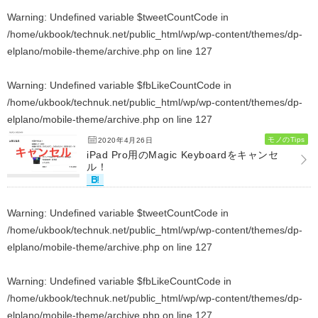
Warning
: Undefined variable $tweetCountCode in
/home/ukbook/technuk.net/public_html/wp/wp-content/themes/dp-
elplano/mobile-theme/archive.php
on line
127
Warning
: Undefined variable $fbLikeCountCode in
/home/ukbook/technuk.net/public_html/wp/wp-content/themes/dp-
elplano/mobile-theme/archive.php
on line
127
モノのTips
2020年4月26日
iPad Pro用のMagic Keyboardをキャンセ
ル！
Warning
: Undefined variable $tweetCountCode in
/home/ukbook/technuk.net/public_html/wp/wp-content/themes/dp-
elplano/mobile-theme/archive.php
on line
127
Warning
: Undefined variable $fbLikeCountCode in
/home/ukbook/technuk.net/public_html/wp/wp-content/themes/dp-
elplano/mobile-theme/archive.php
on line
127