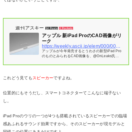
週刊アスキー
14 Posts
4 Pockets
アップル 新iPad ProのCAD画像がリ
ーク
https://weekly.ascii.jp/elem/000/000/417/417801/
アップルが今年発売するとうわさの新型iPad Pro
のものとみられるCAD画像を、@OnLeaks氏が
公開
これどう見ても
スピーカー
ですよね。
位置的にもそうだし、スマートコネクターてこんなに端子ない
し。
iPad Proのウリの一つが4つも搭載されているスピーカーでの臨場
感あふれるサウンド効果ですから、そのスピーカーが現モデルと
同様この位置にあるだけですよ。