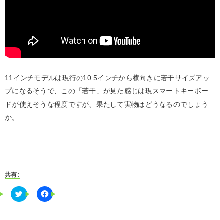
11インチモデルは現行の10.5インチから横向きに若干サイズアッ
プになるそうで、この「若干」が見た感じは現スマートキーボー
ドが使えそうな程度ですが、果たして実物はどうなるのでしょう
か。
共有:
C
F
l
a
i
c
c
e
k
b