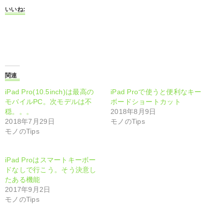
t
o
いいね:
o
o
s
k
h
で
a
共
r
有
e
す
o
る
n
に
T
は
w
ク
i
リ
関連
t
ッ
t
ク
iPad Pro(10.5inch)は最高の
iPad Proで使うと便利なキー
e
し
r
て
モバイルPC。次モデルは不
ボードショートカット
(
く
穏。。。
2018年8月9日
新
だ
し
さ
2018年7月29日
モノのTips
い
い
モノのTips
ウ
(
ィ
新
ン
し
ド
い
ウ
ウ
iPad Proはスマートキーボー
で
ィ
ドなしで行こう。そう決意し
開
ン
き
ド
たある機能
ま
ウ
2017年9月2日
す
で
)
開
モノのTips
き
ま
す