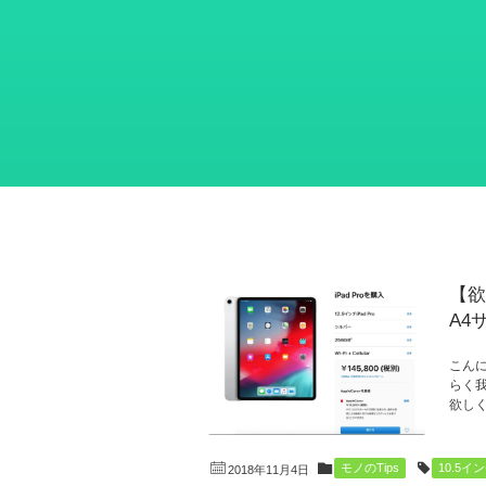
【欲
A4
こんに
らく
欲しく
モノのTips
10.5イ
2018年11月4日