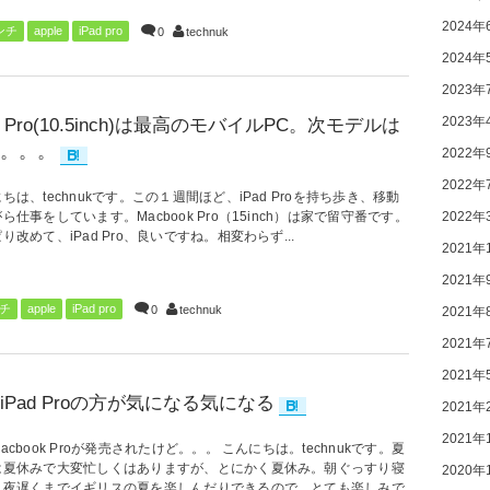
2024年
インチ
apple
iPad pro
0
technuk
2024年
2023年
2023年
ad Pro(10.5inch)は最高のモバイルPC。次モデルは
。。。
2022年
2022年
ちは、technukです。この１週間ほど、iPad Proを持ち歩き、移動
ら仕事をしています。Macbook Pro（15inch）は家で留守番です。
2022年
り改めて、iPad Pro、良いですね。相変わらず...
2021年
2021年
ンチ
apple
iPad pro
0
technuk
2021年
2021年
2021年
iPad Proの方が気になる気になる
2021年
2021年
acbook Proが発売されたけど。。。 こんにちは。technukです。夏
は夏休みで大変忙しくはありますが、とにかく夏休み。朝ぐっすり寝
2020年
、夜遅くまでイギリスの夏を楽しんだりできるので、とても楽しみで