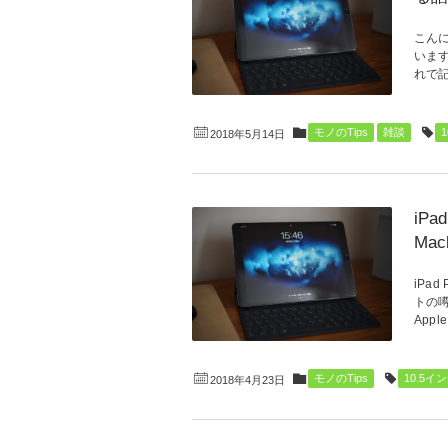
こんに
います
れで記
モノのTips
雑談
2018年5月14日
iP
Ma
iPa
トの噂
App
モノのTips
10.5イ
2018年4月23日