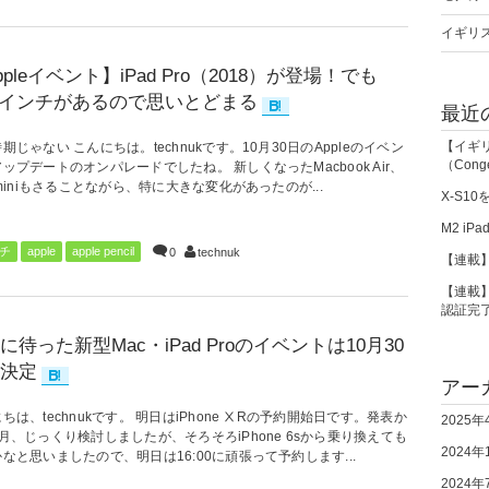
イギリス
ppleイベント】iPad Pro（2018）が登場！でも
.5インチがあるので思いとどまる
最近
【イギ
期じゃない こんにちは。technukです。10月30日のAppleのイベン
（Cong
ップデートのオンパレードでしたね。 新しくなったMacbook Air、
 miniもさることながら、特に大きな変化があったのが...
X-S1
M2 iPa
ンチ
apple
apple pencil
0
technuk
【連載】
【連載】
認証完
に待った新型Mac・iPad Proのイベントは10月30
決定
アー
ちは、technukです。 明日はiPhone ⅩRの予約開始日です。発表か
2025年
月、じっくり検討しましたが、そろそろiPhone 6sから乗り換えても
2024年
なと思いましたので、明日は16:00に頑張って予約します...
2024年