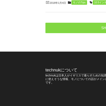
モノのTips
10.5イン
2018年1月4日
SH
technukについて
technukは日本人がイギリスで暮らすための知
に使えそうな情報、モノについての話がメイン
です。