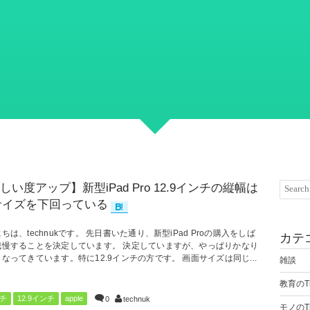
しい度アップ】新型iPad Pro 12.9インチの縦幅は
サイズを下回っている
ちは、technukです。 先日書いた通り、新型iPad Proの購入をしば
カテ
我慢することを決定しています。 決定していますが、やっぱりかなり
なってきています。特に12.9インチの方です。 画面サイズは同じ...
雑談
教育のTi
ンチ
12.9インチ
apple
0
technuk
モノのTi