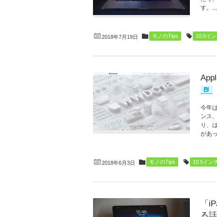
す。..
モノのTips
10.5イ
2018年7月19日
Ap
今年は
ンス
り、
があっ
モノのTips
10.5イン
2018年6月3日
「iP
る話