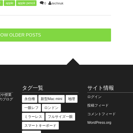
チ
apple
apple pencil
0
technuk
OW OLDER POSTS
タグ一覧
サイト情報
恵や授業
ログイン
永住権
新型Mac mini
地理
のブログ
投稿フィード
一眼レフ
ロンドン
コメントフィード
ミラーレス
フルサイズ一眼
WordPress.org
スマートキーボード