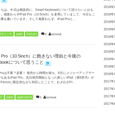
2018年
ちは。今日は雑談的に、Smart Keyboardについて語りたいとおも
2018年
。相変わらずiPad Pro（10.5inch）を多用していまして、今日もこ
事を書いています。そして相変わらず、iPad Proと...
2018年
2018年
10.5インチ
apple
iPad pro
0
technuk
2018年
2018年
2018年
ad Pro（10.5inch）に飽きない理由と今後の
2018年
cbookについて思うこと
2018年
d Proは不要？必要！ 発売から時間が経ち、6月にメジャーアップデー
2018年
もあるiPad Pro。先日発売開始となった新しいiPad（第6世代）が
2017年
le Pencilに限定的ながら対応したことで、わざわざPr...
2017年
2017年
ンチ
apple
apple pencil
0
technuk
2017年