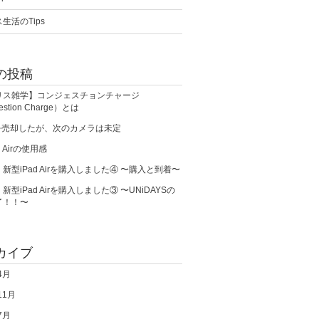
生活のTips
の投稿
リス雑学】コンジェスチョンチャージ
estion Charge）とは
0を売却したが、次のカメラは未定
d Airの使用感
新型iPad Airを購入しました④ 〜購入と到着〜
新型iPad Airを購入しました③ 〜UNiDAYSの
了！！〜
カイブ
4月
11月
7月