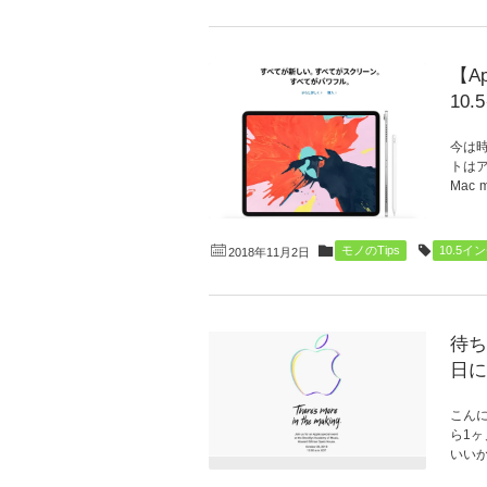
【A
10
今は時
トはア
Mac
モノのTips
10.5イ
2018年11月2日
待ち
日に
こんに
ら1ヶ
いいか