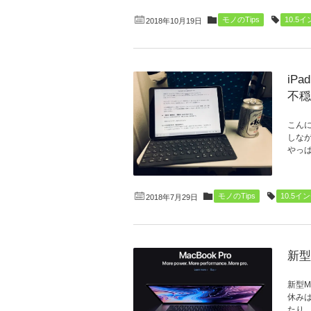
モノのTips
10.5
2018年10月19日
iP
不穏
こんに
しなが
やっぱ
モノのTips
10.5イ
2018年7月29日
新型
新型M
休み
たり