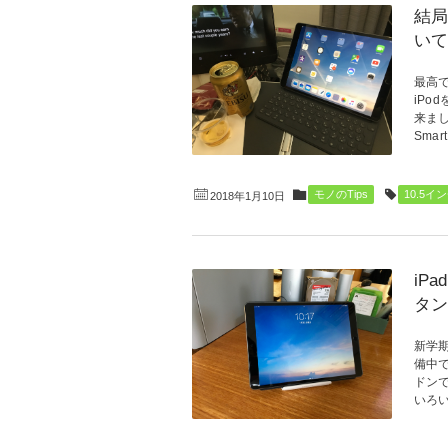
結局
いて
最高
iPo
来ま
Smart 
モノのTips
10.5イ
2018年1月10日
iP
タン
新学
備中
ドン
いろい