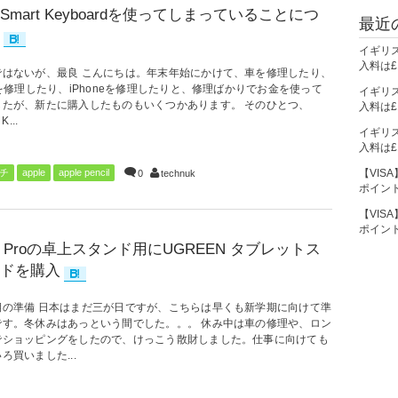
Smart Keyboardを使ってしまっていることにつ
最近
イギリ
入料は£1
ではないが、最良 こんにちは。年末年始にかけて、車を修理したり、
dを修理したり、iPhoneを修理したりと、修理ばかりでお金を使って
イギリ
したが、新たに購入したものもいくつかあります。 そのひとつ、
入料は£1
K...
イギリ
入料は£1
【VIS
ンチ
apple
apple pencil
0
technuk
ポイン
【VIS
ポイン
ad Proの卓上スタンド用にUGREEN タブレットス
ドを購入
期の準備 日本はまだ三が日ですが、こちらは早くも新学期に向けて準
です。冬休みはあっという間でした。。。 休み中は車の修理や、ロン
でショッピングをしたので、けっこう散財しました。仕事に向けても
ろ買いました...