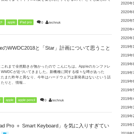
2020年
.
2020年
2020年
ンチ
apple
iPad pro
0
technuk
2020年
2020年
2019年
pleのWWDC2018と「Star」計画について思うこと
2019年
2019年
これまで全然動きが無かったので こんにちは。Appleのカンファレ
、WWDCが近づいてきました。新機種に関する様々な噂があった
2019年
はたまた昨年と異なり、今年はハードウェアは新発表はないという話
2019年
たりと、情報...
2019年
2019年
チ
apple
apple pencil
0
technuk
2019年
2019年
2019年
ad Pro ＋ Smart Keyboard」を気に入りすぎてい
2018年